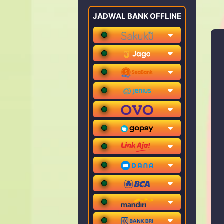
JADWAL BANK OFFLINE