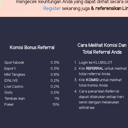
mengecek keuntungan Anda yang dapat dilihat secara o
Register
sekarang juga
& referensikan Li
Cara Melihat Komisi Dan
Komisi Bonus Referral
Total Referral Anda
Sportsbook
0.3%
1.
Login ke KLUBSLOT
Esport
0.3%
2.
Klik
REFERRAL
untuk melihat
total referral Anda
MM Tangkas
0.8%
3.
Klik
KOMISI
untuk melihat
IDNLIVE
0.2%
total Komisi Anda
Live Casino
0.2%
4.
Cara penarikan Referral
Slots
0.5%
dapat dilakukan setiap hari
Tembak ikan
1%
senin dengan melakukan
Poker
15%
withdraw.