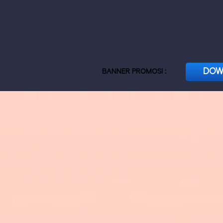
DOW
BANNER PROMOSI :