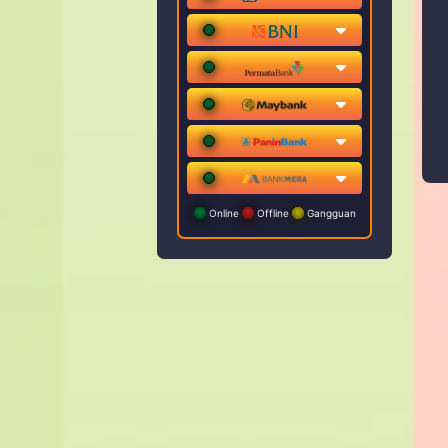
Online
Offline
Gangguan