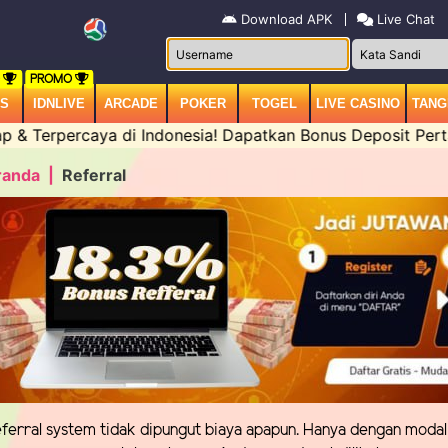
Download APK
Live Chat
O
PROMO
TS
IDNLIVE
ARCADE
POKER
TOGEL
LIVE CASINO
TANG
esia! Dapatkan Bonus Deposit Pertama 50 % & Bonus Deposit
randa
Referral
ferral system tidak dipungut biaya apapun. Hanya dengan modal o