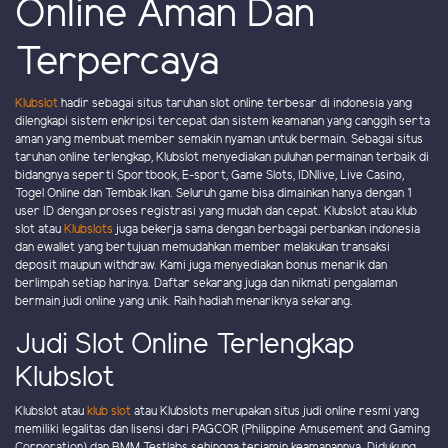
Online Aman Dan
Terpercaya
Klubslot
hadir sebagai situs taruhan slot online terbesar di indonesia yang
dilengkapi sistem enkripsi tercepat dan sistem keamanan yang canggih serta
aman yang membuat member semakin nyaman untuk bermain. Sebagai situs
taruhan online terlengkap, Klubslot menyediakan puluhan permainan terbaik di
bidangnya seperti Sportbook, E-sport, Game Slots, IDNlive, Live Casino,
Togel Online dan Tembak Ikan. Seluruh game bisa dimainkan hanya dengan 1
user ID dengan proses registrasi yang mudah dan cepat. Klubslot atau klub
slot atau
Klubslots
juga bekerja sama dengan berbagai perbankan indonesia
dan ewallet yang bertujuan memudahkan member melakukan transaksi
deposit maupun withdraw. Kami juga menyediakan bonus menarik dan
berlimpah setiap harinya. Daftar sekarang juga dan nikmati pengalaman
bermain judi online yang unik. Raih hadiah menariknya sekarang.
Judi Slot Online Terlengkap
Klubslot
Klubslot atau
klub slot
atau Klubslots merupakan situs judi online resmi yang
memiliki legalitas dan lisensi dari PAGCOR (Philippine Amusement and Gaming
Corporation) dan BMM Testlabs sehingga terjamin keamanannya. Didukung