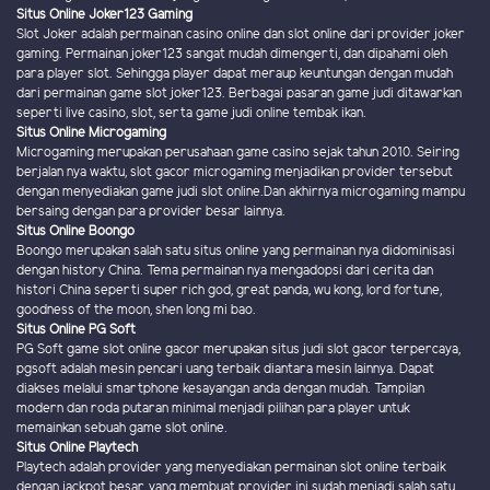
Situs Online Joker123 Gaming
Slot Joker adalah permainan casino online dan slot online dari provider joker
gaming. Permainan joker123 sangat mudah dimengerti, dan dipahami oleh
para player slot. Sehingga player dapat meraup keuntungan dengan mudah
dari permainan game slot joker123. Berbagai pasaran game judi ditawarkan
seperti live casino, slot, serta game judi online tembak ikan.
Situs Online Microgaming
Microgaming merupakan perusahaan game casino sejak tahun 2010. Seiring
berjalan nya waktu, slot gacor microgaming menjadikan provider tersebut
dengan menyediakan game judi slot online.Dan akhirnya microgaming mampu
bersaing dengan para provider besar lainnya.
Situs Online Boongo
Boongo merupakan salah satu situs online yang permainan nya didominisasi
dengan history China. Tema permainan nya mengadopsi dari cerita dan
histori China seperti super rich god, great panda, wu kong, lord fortune,
goodness of the moon, shen long mi bao.
Situs Online PG Soft
PG Soft game slot online gacor merupakan situs judi slot gacor terpercaya,
pgsoft adalah mesin pencari uang terbaik diantara mesin lainnya. Dapat
diakses melalui smartphone kesayangan anda dengan mudah. Tampilan
modern dan roda putaran minimal menjadi pilihan para player untuk
memainkan sebuah game slot online.
Situs Online Playtech
Playtech adalah provider yang menyediakan permainan slot online terbaik
dengan jackpot besar, yang membuat provider ini sudah menjadi salah satu