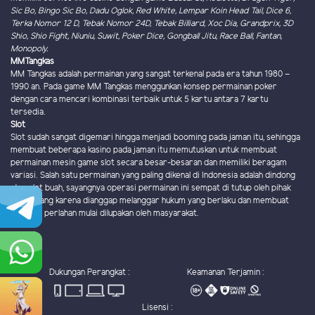
Sic Bo, Bingo Sic Bo, Dadu Oglok, Red White, Lempar Koin Head Tail, Dice 6,
Terka Nomor 12 D, Tebak Nomor 24D, Tebak Billiard, Xoc Dia, Grandprix, 3D
Shio, Shio Fight, Niuniu, Suwit, Poker Dice, Gongball Jitu, Race Ball, Fantan,
Monopoly.
MMTangkas
MM Tangkas adalah permainan yang sangat terkenal pada era tahun 1980 –
1990 an. Pada game MM Tangkas menggunkan konsep permainan poker
dengan cara mencari kombinasi terbaik untuk 5 kartu antara 7 kartu
tersedia.
Slot
Slot sudah sangat digemari hingga menjadi booming pada jaman itu, sehingga
membuat beberapa kasino pada jaman itu memutuskan untuk membuat
permainan mesin game slot secara besar-besaran dan memiliki beragam
variasi. Salah satu permainan yang paling dikenal di Indonesia adalah dindong
atau slot buah, sayangnya operasi permainan ini sempat di tutup oleh pihak
berwenang karena dianggap melanggar hukum yang berlaku dan membuat
game ini perlahan mulai dilupakan oleh masyarakat.
Dukungan Perangkat :
Keamanan Terjamin :
Lisensi :