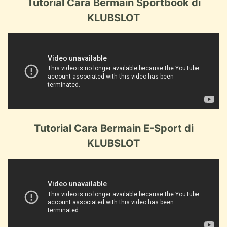
Tutorial Cara Bermain Sportbook di
KLUBSLOT
Tutorial Cara Bermain E-Sport di
KLUBSLOT