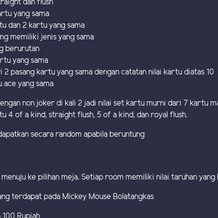
traight dan flush
kartu yang sama
artu dan 2 kartu yang sama
ang memiliki jenis yang sama
ng berurutan
kartu yang sama
ari 2 pasang kartu yang sama dengan catatan nilai kartu diatas 10
tu ace yang sama
an non joker di kali 2 jadi nilai set kartu murni dari 7 kartu ma
 4 of a kind, straight flush, 5 of a kind, dan royal flush.
dapatkan secara random apabila beruntung
 menuju ke pilihan meja. Setiap room memiliki nilai taruhan yan
ang terdapat pada Mickey Mouse Bolatangkas
n 100 Rupiah