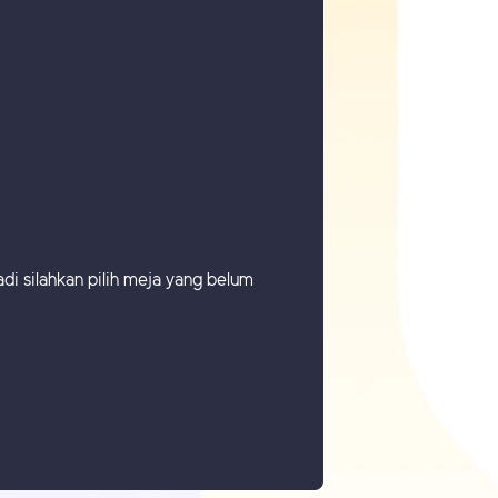
jadi silahkan pilih meja yang belum