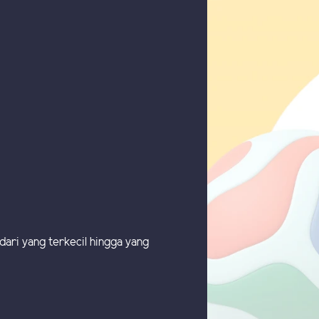
dari yang terkecil hingga yang