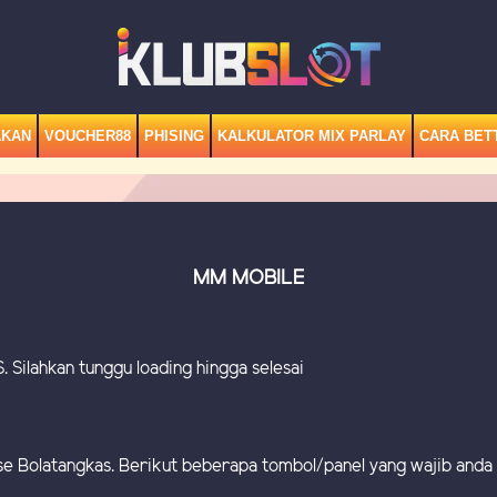
AKAN
VOUCHER88
PHISING
KALKULATOR MIX PARLAY
CARA BET
MM MOBILE
. Silahkan tunggu loading hingga selesai
use Bolatangkas. Berikut beberapa tombol/panel yang wajib anda