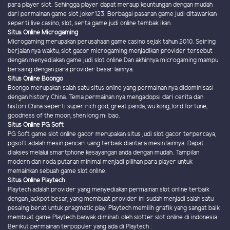
para player slot. Sehingga player dapat meraup keuntungan dengan mudah
dari permainan game slot joker123. Berbagai pasaran game judi ditawarkan
seperti live casino, slot, serta game judi online tembak ikan.
Situs Online Microgaming
Microgaming merupakan perusahaan game casino sejak tahun 2010. Seiring
berjalan nya waktu, slot gacor microgaming menjadikan provider tersebut
dengan menyediakan game judi slot online.Dan akhirnya microgaming mampu
bersaing dengan para provider besar lainnya.
Situs Online Boongo
Boongo merupakan salah satu situs online yang permainan nya didominisasi
dengan history China. Tema permainan nya mengadopsi dari cerita dan
histori China seperti super rich god, great panda, wu kong, lord fortune,
goodness of the moon, shen long mi bao.
Situs Online PG Soft
PG Soft game slot online gacor merupakan situs judi slot gacor terpercaya,
pgsoft adalah mesin pencari uang terbaik diantara mesin lainnya. Dapat
diakses melalui smartphone kesayangan anda dengan mudah. Tampilan
modern dan roda putaran minimal menjadi pilihan para player untuk
memainkan sebuah game slot online.
Situs Online Playtech
Playtech adalah provider yang menyediakan permainan slot online terbaik
dengan jackpot besar, yang membuat provider ini sudah menjadi salah satu
pesaing berat untuk pragmatic play. Playtech memilih grafik yang sangat baik
membuat game Playtech banyak diminati oleh slotter slot online di indonesia.
Berikut permainan terpopuler yang ada di Playtech :