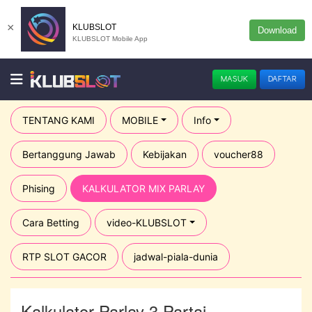
×
KLUBSLOT
Download
KLUBSLOT Mobile App
MASUK
DAFTAR
TENTANG KAMI
MOBILE
Info
Bertanggung Jawab
Kebijakan
voucher88
Phising
KALKULATOR MIX PARLAY
Cara Betting
video-KLUBSLOT
RTP SLOT GACOR
jadwal-piala-dunia