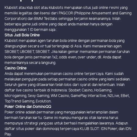
Klubslot atau klub slot atau klubslots merupakan situs judi online resmi yang
memiliki legalitas dan lisensi dari PAGCOR (Philippine Amusement and Gaming
Corporation) dan BMM Testlabs sehingga terjamin keamanannya. Inilah
beberapa game judi online yang dapat anda mainkan hanya dengan
menggunakan 1 ID bermain saja :
Situs Judi Bola Online
Klubslot merupakan agen taruhan bola online dengan permainan bola yang
dilangsungkan secara virtual terlengkap di Asia. Kami menawarkan agen
SBOBET, UBOBET, SBOBET. Jika kalian gemar memainkan permainan taruhan
bola dengan jenis permainan 1x2, odds even, over under, dll. Anda dapat
memainkannya secara langsung.
Casino Online
Anda dapat menemukan permainan casino online terpercaya. Kami sudah
melakukan pengujian pada setiap permainan casino online yang kami sediakan.
Seluruh game yang ditawarkan telah lolos dari syarat dan ketentuan. Inilah
daftar live casino terbaik di Indonesia: Sbobet Casino, HoGaming,
Microgaming, Sexy Gaming, WM Casino, GamePlay Interactive, N2Live, EBet,
TopTrend Gaming, Evolution.
Poker Online dan DominoQQ
Poker online adalah permainan yang menggunakan keterampilan dalam
bermain taruhan kartu. Game ini mampu menguras otak karena harus
mempunyai strategi yang pas untuk berhasil mengalahkan lawannya. Adapun
daftar situs poker dan dominoqq terpercaya KLUB SLOT: IDN Poker, dan IDN
Play.