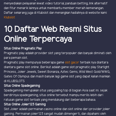
menyediakan pelayanan lewat video tutorial, panduan betting, link alternatif
dan fitur menarik lainnya untuk membantu member meraih kemenangan.
Daftar sekarang juga di Klubslot dan menangkan hadiahnya di website kami
Klubslot
10 Daftar Web Resmi Situs
Online Terpercaya
Situs Online Pragmatic Play
Pragmatic play adalah provider slot yang terpopuler dan banyak diminati oleh
para pemain slot.
Pragmatic play mempunyai beberapa game
slot gacor
terbaik nya diantara
diantara game slot online. Berikut adalah game slot pragmatic play Starlight
Princess, Joker Jewels, Sweet Bonanza, Aztec Gems, Wild West Gold/WWG,
Gates Of Olympus dan masih banyak lagi game slot yang dapat kalian mainkan
di KLUBSLOTS
Situs Online Spadegaming
Spadegaming merupakan situs yang paling top di bagian Asia saat ini. sejak
berdirinya spadegaming, situs online tersebut mampu merilis lebih dari
ratusan game slot terbaik yang mendukung dari beberapa bahasa.
Situs Online Joker123 Gaming
Slot Joker adalah permainan casino online dan slot online dari provider joker
gaming. Permainan joker123 sangat mudah dimengerti, dan dipahami oleh