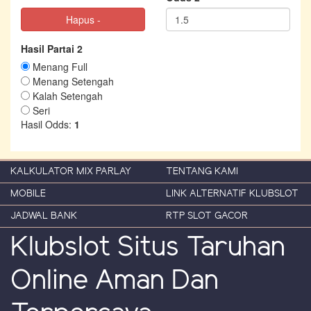
KALKULATOR MIX PARLAY
TENTANG KAMI
MOBILE
LINK ALTERNATIF KLUBSLOT
JADWAL BANK
RTP SLOT GACOR
Klubslot Situs Taruhan
Online Aman Dan