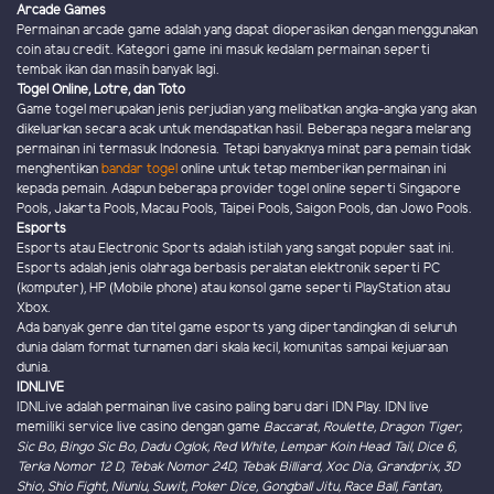
Arcade Games
Permainan arcade game adalah yang dapat dioperasikan dengan menggunakan
coin atau credit. Kategori game ini masuk kedalam permainan seperti
tembak ikan dan masih banyak lagi.
Togel Online, Lotre, dan Toto
Game togel merupakan jenis perjudian yang melibatkan angka-angka yang akan
dikeluarkan secara acak untuk mendapatkan hasil. Beberapa negara melarang
permainan ini termasuk Indonesia. Tetapi banyaknya minat para pemain tidak
menghentikan
bandar togel
online untuk tetap memberikan permainan ini
kepada pemain. Adapun beberapa provider togel online seperti Singapore
Pools, Jakarta Pools, Macau Pools, Taipei Pools, Saigon Pools, dan Jowo Pools.
Esports
Esports atau Electronic Sports adalah istilah yang sangat populer saat ini.
Esports adalah jenis olahraga berbasis peralatan elektronik seperti PC
(komputer), HP (Mobile phone) atau konsol game seperti PlayStation atau
Xbox.
Ada banyak genre dan titel game esports yang dipertandingkan di seluruh
dunia dalam format turnamen dari skala kecil, komunitas sampai kejuaraan
dunia.
IDNLIVE
IDNLive adalah permainan live casino paling baru dari IDN Play. IDN live
memiliki service live casino dengan game
Baccarat, Roulette, Dragon Tiger,
Sic Bo, Bingo Sic Bo, Dadu Oglok, Red White, Lempar Koin Head Tail, Dice 6,
Terka Nomor 12 D, Tebak Nomor 24D, Tebak Billiard, Xoc Dia, Grandprix, 3D
Shio, Shio Fight, Niuniu, Suwit, Poker Dice, Gongball Jitu, Race Ball, Fantan,