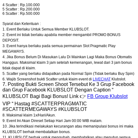
4 Scatter : Rp.100.000
5 Scatter : Rp.200.000
6 Scatter : Rp.500.000
Syarat dan Ketentuan :
1. Event Berlaku Untuk Semua Member KLUBSLOT.
2. Event ini tidak berlaku apabila member mengambil PROMO BONUS
DEPOSIT.
3. Event hanya berlaku pada semua permainan Slot Pragmatic Play
MEGAWAYS.
4. Jika Bonus Belum Di Masukan Lalu Di Mainkan Lagi Maka Bonus Otomatis
Hanggus. Maksimal klaim 3 jam setelah kemenangan, lewat dari 3 jam bonus
tidak dapat di klaim.
5. Scatter yang berlaku didapatkan pada Normal Spin (Tidak berlaku Buy Spin)
6. Wajib Screenshot bukti Scatter untuk klaim event di
LIVECHAT
Klubslot.
7. Posting Bukti Screen Shoot Tersebut Ke 3 Grup Facebook
dan Grup Facebook KLUBSLOT Dengan Caption “
KLUBSLOT Bagi Bagi Bonus! Link 👉
FB Group Klubslot
VIP “ Hastag #SCATTERPRAGMATIC
#SCATTERMEGAWAYS #KLUBSLOT
8. Maksimal klaim 1x/Hari/Akun.
9. Event Ini Akan Direset Setiap Hari Jam 00:00 WIB malam.
10. Jika terindikasi melakukan kecurangan atau memanipulasi bonus ini maka
KLUBSLOT berhak membatalkan bonus.
11. KLUBSLOT berhak untuk mengubah, membatalkan atau menutup semua