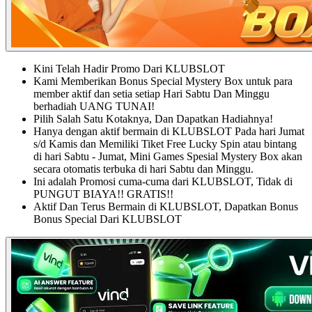
Kini Telah Hadir Promo Dari KLUBSLOT
Kami Memberikan Bonus Special Mystery Box untuk para
member aktif dan setia setiap Hari Sabtu Dan Minggu
berhadiah UANG TUNAI!
Pilih Salah Satu Kotaknya, Dan Dapatkan Hadiahnya!
Hanya dengan aktif bermain di KLUBSLOT Pada hari Jumat
s/d Kamis dan Memiliki Tiket Free Lucky Spin atau bintang
di hari Sabtu - Jumat, Mini Games Spesial Mystery Box akan
secara otomatis terbuka di hari Sabtu dan Minggu.
Ini adalah Promosi cuma-cuma dari KLUBSLOT, Tidak di
PUNGUT BIAYA!! GRATIS!!
Aktif Dan Terus Bermain di KLUBSLOT, Dapatkan Bonus
Bonus Special Dari KLUBSLOT