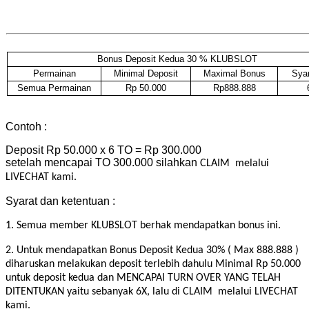
Bonus Deposit Kedua 30 % KLUBSLOT
Permainan
Minimal Deposit
Maximal Bonus
Sya
Semua Permainan
Rp 50.000
Rp888.888
Contoh :
Deposit Rp 50.000 x 6 TO = Rp 300.000
setelah mencapai TO 300.000 silahkan
CLAIM melalui
LIVECHAT kami.
Syarat dan ketentuan :
1.
S
emua member
KLUBSLOT
berhak mendapatkan bonus ini
.
2.
Untuk mendapatkan Bonus Deposit
Kedua 30
% ( Max 888.888 )
diharuskan melakukan deposit
terlebih
dahulu Minimal Rp 50.000
untuk deposit
kedua
dan
MENCAPAI TURN OVER YANG TELAH
DITENTUKAN yaitu sebanyak 6X, lalu di CLAIM melalui LIVECHAT
kami.