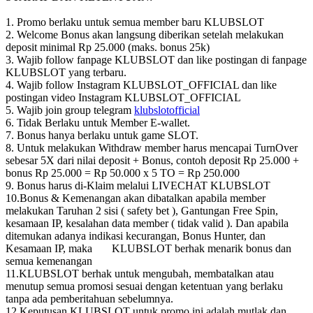
1. Promo berlaku untuk semua member baru KLUBSLOT
2. Welcome Bonus akan langsung diberikan setelah melakukan
deposit minimal Rp 25.000 (maks. bonus 25k)
3. Wajib follow fanpage KLUBSLOT dan like postingan di fanpage
KLUBSLOT yang terbaru.
4. Wajib follow Instagram KLUBSLOT_OFFICIAL dan like
postingan video Instagram KLUBSLOT_OFFICIAL
5. Wajib join group telegram
klubslotofficial
6. Tidak Berlaku untuk Member E-wallet.
7. Bonus hanya berlaku untuk game SLOT.
8. Untuk melakukan Withdraw member harus mencapai TurnOver
sebesar 5X dari nilai deposit + Bonus, contoh deposit Rp 25.000 +
bonus Rp 25.000 = Rp 50.000 x 5 TO = Rp 250.000
9. Bonus harus di-Klaim melalui LIVECHAT KLUBSLOT
10.Bonus & Kemenangan akan dibatalkan apabila member
melakukan Taruhan 2 sisi ( safety bet ), Gantungan Free Spin,
kesamaan IP, kesalahan data member ( tidak valid ). Dan apabila
ditemukan adanya indikasi kecurangan, Bonus Hunter, dan
Kesamaan IP, maka KLUBSLOT berhak menarik bonus dan
semua kemenangan
11.KLUBSLOT berhak untuk mengubah, membatalkan atau
menutup semua promosi sesuai dengan ketentuan yang berlaku
tanpa ada pemberitahuan sebelumnya.
12.Keputusan KLUBSLOT untuk promo ini adalah mutlak dan