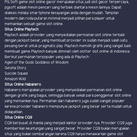
PG Soft game slot online gacor merupakan situs judi slot gacor terpercaya,
pgsoft adalah mesin pencari uang terbaik diantara mesin lainnya. Dapat
diakses melalui smartphone kesayangan anda dengan mudah. Tampilan
modern dan roda putaran minimal menjadi pilihan para player untuk
memainkan sebuah game slot online.
Situs Online Playtech
Playtech adalah provider yang menyediakan permainan slot online terbaik
dengan jackpot besar, yang membuat provider ini sudah menjadi salah satu
pesaing berat untuk pragmatic play. Playtech memilih grafik yang sangat baik
membuat game Playtech banyak diminati oleh slotter slot online di indonesia.
Berikut permainan terpopuler yang ada di Playtech :
Agen of the Gods Goddess of Wisdom
Geisha Story
Suicide Squad
Amazon Wild
Situs Online Habanero
Habanero merupakan provider yang menyediakan permainan slot online
dengan grafik yang bagus, sehingga banyak sekali para penggemar slot online
yang memainkan nya. Permainan dari habanero juga sudah sangat populer
karena provider habanero mempunyai jackpot yang besar serta mudah untuk
didapatkan.
Situs Online CQ9
CQ9 berpusat di manila yang menjadi kantor provider nya. Provider CQ9 juga
memberikan keuntungan yang sangat besar. Provider CQ9 bukan merupakan
situs yang bukan sembarangan karena CQ9 hanya menawarkan game slot