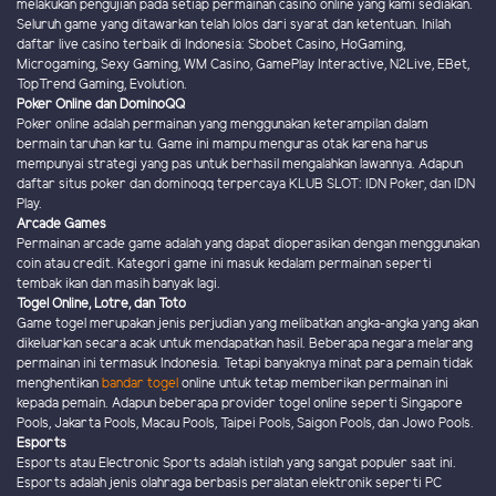
melakukan pengujian pada setiap permainan casino online yang kami sediakan.
Seluruh game yang ditawarkan telah lolos dari syarat dan ketentuan. Inilah
daftar live casino terbaik di Indonesia: Sbobet Casino, HoGaming,
Microgaming, Sexy Gaming, WM Casino, GamePlay Interactive, N2Live, EBet,
TopTrend Gaming, Evolution.
Poker Online dan DominoQQ
Poker online adalah permainan yang menggunakan keterampilan dalam
bermain taruhan kartu. Game ini mampu menguras otak karena harus
mempunyai strategi yang pas untuk berhasil mengalahkan lawannya. Adapun
daftar situs poker dan dominoqq terpercaya KLUB SLOT: IDN Poker, dan IDN
Play.
Arcade Games
Permainan arcade game adalah yang dapat dioperasikan dengan menggunakan
coin atau credit. Kategori game ini masuk kedalam permainan seperti
tembak ikan dan masih banyak lagi.
Togel Online, Lotre, dan Toto
Game togel merupakan jenis perjudian yang melibatkan angka-angka yang akan
dikeluarkan secara acak untuk mendapatkan hasil. Beberapa negara melarang
permainan ini termasuk Indonesia. Tetapi banyaknya minat para pemain tidak
menghentikan
bandar togel
online untuk tetap memberikan permainan ini
kepada pemain. Adapun beberapa provider togel online seperti Singapore
Pools, Jakarta Pools, Macau Pools, Taipei Pools, Saigon Pools, dan Jowo Pools.
Esports
Esports atau Electronic Sports adalah istilah yang sangat populer saat ini.
Esports adalah jenis olahraga berbasis peralatan elektronik seperti PC