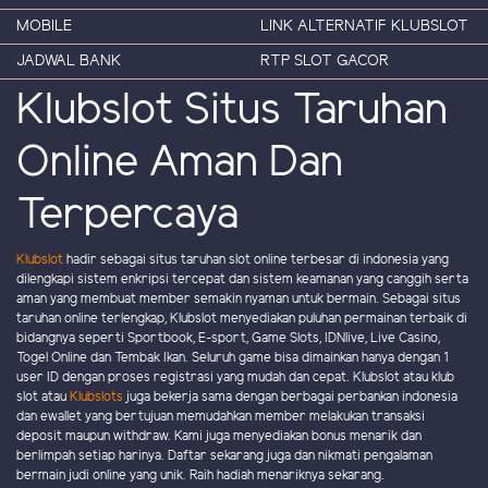
MOBILE
LINK ALTERNATIF KLUBSLOT
JADWAL BANK
RTP SLOT GACOR
Klubslot Situs Taruhan
Online Aman Dan
Terpercaya
Klubslot
hadir sebagai situs taruhan slot online terbesar di indonesia yang
dilengkapi sistem enkripsi tercepat dan sistem keamanan yang canggih serta
aman yang membuat member semakin nyaman untuk bermain. Sebagai situs
taruhan online terlengkap, Klubslot menyediakan puluhan permainan terbaik di
bidangnya seperti Sportbook, E-sport, Game Slots, IDNlive, Live Casino,
Togel Online dan Tembak Ikan. Seluruh game bisa dimainkan hanya dengan 1
user ID dengan proses registrasi yang mudah dan cepat. Klubslot atau klub
slot atau
Klubslots
juga bekerja sama dengan berbagai perbankan indonesia
dan ewallet yang bertujuan memudahkan member melakukan transaksi
deposit maupun withdraw. Kami juga menyediakan bonus menarik dan
berlimpah setiap harinya. Daftar sekarang juga dan nikmati pengalaman
bermain judi online yang unik. Raih hadiah menariknya sekarang.